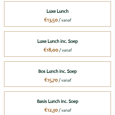
- Bestek / Servies / Glaswerk
Luxe Lunch
- Buffet & Serveerartikelen
/
- Licht & Geluid
- Meubilair / Inrichting
Luxe Lunch inc. Soep
- Feest artikelen
/
- Aankleding / Interieur
- Event inrichting
Bos Lunch inc. Soep
/
Basis Lunch inc. Soep
/